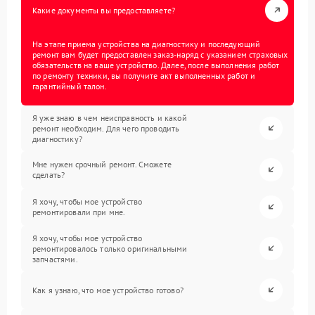
Какие документы вы предоставляете?
На этапе приема устройства на диагностику и последующий
ремонт вам будет предоставлен заказ-наряд с указанием страховых
обязательств на ваше устройство. Далее, после выполнения работ
по ремонту техники, вы получите акт выполненных работ и
гарантийный талон.
Я уже знаю в чем неисправность и какой
ремонт необходим. Для чего проводить
диагностику?
Мне нужен срочный ремонт. Сможете
сделать?
Я хочу, чтобы мое устройство
ремонтировали при мне.
Я хочу, чтобы мое устройство
ремонтировалось только оригинальными
запчастями.
Как я узнаю, что мое устройство готово?