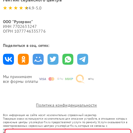
4.9-5.0
ООО "Русервис"
ИНН 7702633247
ОГРН 1077746335776
Поделиться в соц. сетях:
Мы принимаем
все формы оплаты
Политика конфиденциальности
Вся информация на сайте носит исключительно справочный характер.
Товарные знаки используются исключительно для описания устройств, в отношении которых
сервисные центры yrs.oneplus-fix.ru предоставляют услуги по ремонту. Услуги оказываются в
неавторизованных сервисных центрах yrs.oneplus-fix.ru, которые не связаны с
правообладателями товарных знаков или их официальными представителями.
Ремонт осуществляется для устройств, уже введенных в гражданский оборот в соответствии