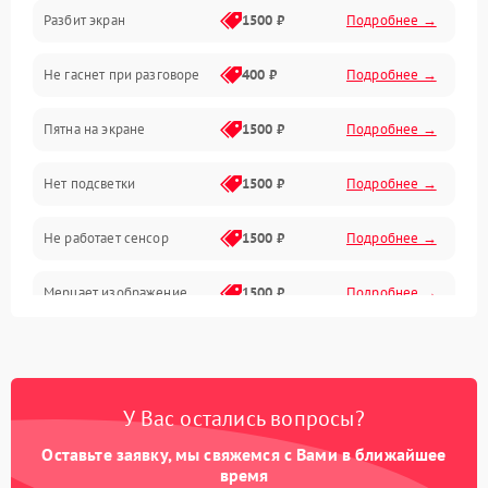
Разбит экран
1500 ₽
Подробнее →
Проблемы с дисплеем и сенсором
Не гаснет при разговоре
400 ₽
Подробнее →
Зарядка
Пятна на экране
1500 ₽
Подробнее →
Проблемы с питанием, зарядкой и аккумулятором
Нет подсветки
1500 ₽
Подробнее →
Проблемы с работой системы, корпусом и другие
Не работает сенсор
1500 ₽
Подробнее →
Мерцает изображение
1500 ₽
Подробнее →
Не работает 3D Touch
2400 ₽
Подробнее →
Не работает Face ID
4000 ₽
Подробнее →
У Вас остались вопросы?
Оставьте заявку, мы свяжемся с Вами в ближайшее
время