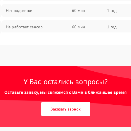
Нет подсветки
60 мин
1 год
Не работает сенсор
60 мин
1 год
Мерцает изображение
60 мин
1 год
Не работает 3D Touch
60 мин
1 год
Не работает Face ID
60 мин
1 год
У Вас остались вопросы?
Оставьте заявку, мы свяжемся с Вами в ближайшее время
Заказать звонок