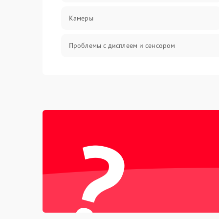
Камеры
Проблемы с дисплеем и сенсором
Зарядка
Проблемы с питанием, зарядкой и
аккумулятором
?
Проблемы с работой системы, корпусом и
другие