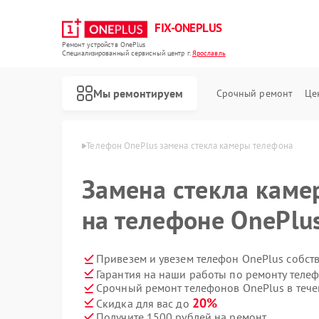
FIX-ONEPLUS
Ремонт устройств OnePlus
Специализированный cервисный центр г.
Ярославль
Мы ремонтируем
Срочный ремонт
Це
OnePlus в Ярославле
Телефон OnePlus замена стекла камеры телефона
Замена стекла каме
на телефоне OnePlu
Привезем и увезем телефон OnePlus собст
Гарантия на наши работы по ремонту теле
Срочный ремонт телефонов OnePlus в тече
20%
Скидка для вас до
Получите 1500 рублей на ремонт