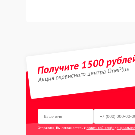
Получите 1500 рубле
Акция сервисного центра OnePlus
Отправляя, Вы соглашаетесь с
политикой конфиденциально