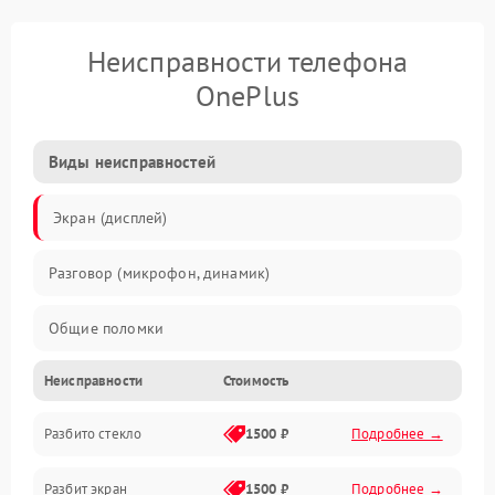
Неисправности телефона
OnePlus
Виды неисправностей
Экран (дисплей)
Разговор (микрофон, динамик)
Общие поломки
Неисправности
Стоимость
Проблемы связи
Разбито стекло
1500 ₽
Подробнее →
Камеры
Разбит экран
1500 ₽
Подробнее →
Проблемы с дисплеем и сенсором