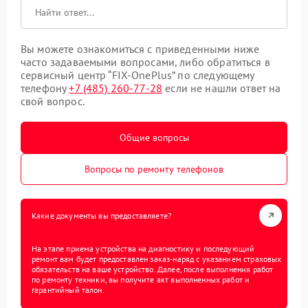
Вы можете ознакомиться с приведенными ниже
часто задаваемыми вопросами, либо обратиться в
сервисный центр “FIX-OnePlus” по следующему
телефону
+7 (485) 260-77-28
если не нашли ответ на
свой вопрос.
Общие вопросы
Вопросы по ремонту телефонов
Какие документы вы предоставляете?
На этапе приема устройства на диагностику и последующий
ремонт вам будет предоставлен заказ-наряд с указанием страховых
обязательств на ваше устройство. Далее, после выполнения работ
по ремонту техники, вы получите акт выполненных работ и
гарантийный талон.