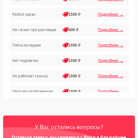
Камеры
Разбит экран
1500 ₽
Подробнее →
Проблемы с дисплеем и сенсором
Не гаснет при разговоре
400 ₽
Подробнее →
Зарядка
Пятна на экране
1500 ₽
Подробнее →
Проблемы с питанием, зарядкой и аккумулятором
Нет подсветки
1500 ₽
Подробнее →
Проблемы с работой системы, корпусом и другие
Не работает сенсор
1500 ₽
Подробнее →
Мерцает изображение
1500 ₽
Подробнее →
Не работает 3D Touch
2400 ₽
Подробнее →
Не работает Face ID
4000 ₽
Подробнее →
У Вас остались вопросы?
Оставьте заявку, мы свяжемся с Вами в ближайшее