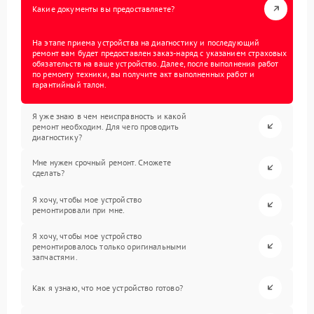
Какие документы вы предоставляете?
На этапе приема устройства на диагностику и последующий
ремонт вам будет предоставлен заказ-наряд с указанием страховых
обязательств на ваше устройство. Далее, после выполнения работ
по ремонту техники, вы получите акт выполненных работ и
гарантийный талон.
Я уже знаю в чем неисправность и какой
ремонт необходим. Для чего проводить
диагностику?
Мне нужен срочный ремонт. Сможете
сделать?
Я хочу, чтобы мое устройство
ремонтировали при мне.
Я хочу, чтобы мое устройство
ремонтировалось только оригинальными
запчастями.
Как я узнаю, что мое устройство готово?