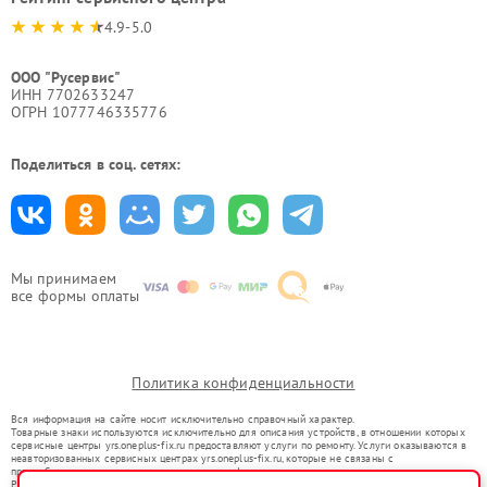
4.9-5.0
ООО "Русервис"
ИНН 7702633247
ОГРН 1077746335776
Поделиться в соц. сетях:
Мы принимаем
все формы оплаты
Политика конфиденциальности
Вся информация на сайте носит исключительно справочный характер.
Товарные знаки используются исключительно для описания устройств, в отношении которых
сервисные центры yrs.oneplus-fix.ru предоставляют услуги по ремонту. Услуги оказываются в
неавторизованных сервисных центрах yrs.oneplus-fix.ru, которые не связаны с
правообладателями товарных знаков или их официальными представителями.
Ремонт осуществляется для устройств, уже введенных в гражданский оборот в соответствии