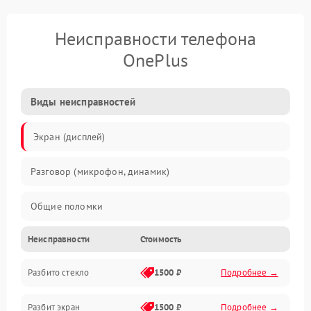
Неисправности телефона
OnePlus
Виды неисправностей
Экран (дисплей)
Разговор (микрофон, динамик)
Общие поломки
Неисправности
Стоимость
Проблемы связи
Разбито стекло
1500 ₽
Подробнее →
Камеры
Разбит экран
1500 ₽
Подробнее →
Проблемы с дисплеем и сенсором