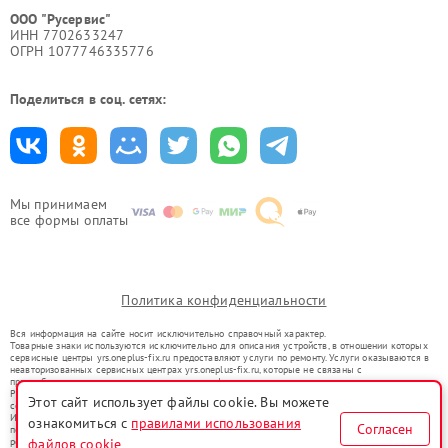
ООО "Русервис"
ИНН 7702633247
ОГРН 1077746335776
Поделиться в соц. сетях:
Мы принимаем
все формы оплаты
Политика конфиденциальности
Вся информация на сайте носит исключительно справочный характер.
Товарные знаки используются исключительно для описания устройств, в отношении которых
сервисные центры yrs.oneplus-fix.ru предоставляют услуги по ремонту. Услуги оказываются в
неавторизованных сервисных центрах yrs.oneplus-fix.ru, которые не связаны с
правообладателями товарных знаков или их официальными представителями.
Ремонт осуществляется для устройств, уже введенных в гражданский оборот в соответствии
Этот сайт использует файлы cookie. Вы можете
со статьей 1487 ГК РФ.
Использование товарных знаков не преследует цели индивидуализации услуг или введения
ознакомиться с
правилами использования
Согласен
потребителей в заблуждение, а служит для информирования о предоставляемых услугах по
файлов cookie
ремонту техники указанных брендов.