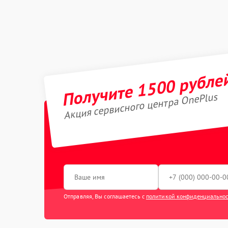
Получите 1500 рубле
Акция сервисного центра OnePlus
Отправляя, Вы соглашаетесь с
политикой конфиденциально