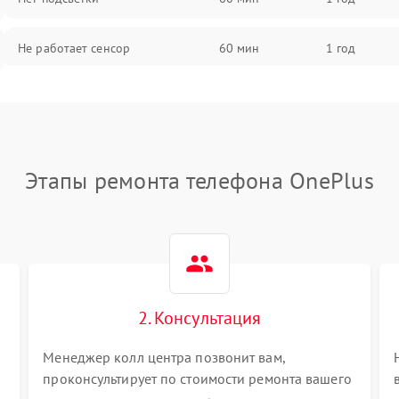
Не работает сенсор
60 мин
1 год
Мерцает изображение
60 мин
1 год
Не работает 3D Touch
60 мин
1 год
Этапы ремонта телефона OnePlus
Не работает Face ID
60 мин
1 год
2. Консультация
Менеджер колл центра позвонит вам,
проконсультирует по стоимости ремонта вашего