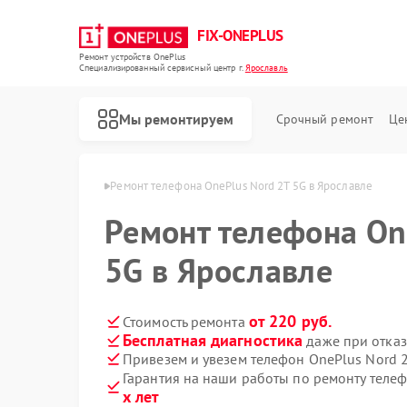
FIX-ONEPLUS
Ремонт устройств OnePlus
Специализированный cервисный центр г.
Ярославль
Мы ремонтируем
Срочный ремонт
Це
OnePlus в Ярославле
Ремонт телефона OnePlus Nord 2T 5G в Ярославле
Ремонт телефона On
5G в Ярославле
от 220 руб.
Стоимость ремонта
Бесплатная диагностика
даже при отказ
Привезем и увезем телефон OnePlus Nord 
Гарантия на наши работы по ремонту теле
х лет