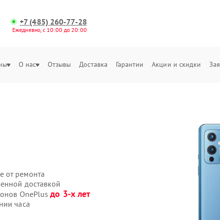
+7 (485) 260-77-28
Ежедневно, с 10:00 до 20:00
ны
О нас
Отзывы
Доставка
Гарантии
Акции и скидки
Зая
е от ремонта
венной доставкой
до 3-х лет
фонов OnePlus
нии часа