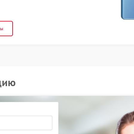
ны
цию