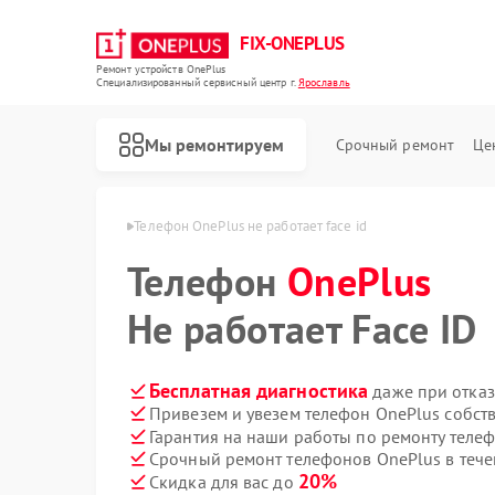
FIX-ONEPLUS
Ремонт устройств OnePlus
Специализированный cервисный центр г.
Ярославль
Мы ремонтируем
Срочный ремонт
Це
OnePlus в Ярославле
Телефон OnePlus не работает face id
Телефон
OnePlus
Не работает Face ID
Бесплатная диагностика
даже при отказ
Привезем и увезем телефон OnePlus собст
Гарантия на наши работы по ремонту теле
Срочный ремонт телефонов OnePlus в тече
20%
Скидка для вас до