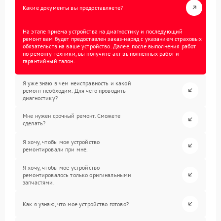
Какие документы вы предоставляете?
На этапе приема устройства на диагностику и последующий
ремонт вам будет предоставлен заказ-наряд с указанием страховых
обязательств на ваше устройство. Далее, после выполнения работ
по ремонту техники, вы получите акт выполненных работ и
гарантийный талон.
Я уже знаю в чем неисправность и какой
ремонт необходим. Для чего проводить
диагностику?
Мне нужен срочный ремонт. Сможете
сделать?
Я хочу, чтобы мое устройство
ремонтировали при мне.
Я хочу, чтобы мое устройство
ремонтировалось только оригинальными
запчастями.
Как я узнаю, что мое устройство готово?