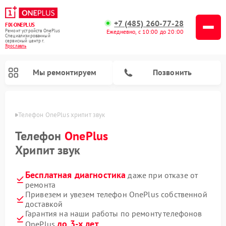
+7 (485) 260-77-28
FIX-ONEPLUS
Ремонт устройств OnePlus
Ежедневно, с 10:00 до 20:00
Специализированный
cервисный центр г.
Ярославль
Мы ремонтируем
Позвонить
лавле
Телефон OnePlus хрипит звук
Телефон
OnePlus
Хрипит звук
Бесплатная диагностика
даже при отказе от
ремонта
Привезем и увезем телефон OnePlus собственной
доставкой
Гарантия на наши работы по ремонту телефонов
до 3-х лет
OnePlus