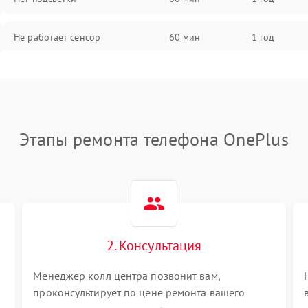
Не работает сенсор
60 мин
1 год
Мерцает изображение
60 мин
1 год
Не работает 3D Touch
60 мин
1 год
Этапы ремонта телефона OnePlus
Не работает Face ID
60 мин
1 год
2. Консультация
Менеджер колл центра позвонит вам,
проконсультирует по цене ремонта вашего