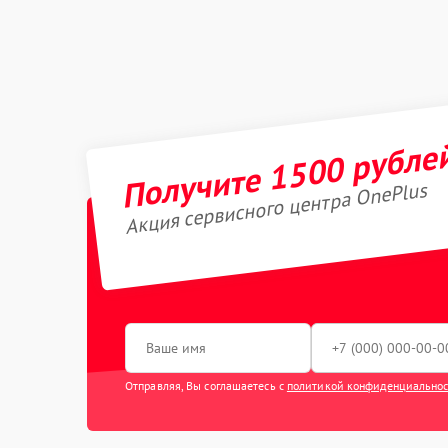
Получите 1500 рубле
Акция сервисного центра OnePlus
Отправляя, Вы соглашаетесь с
политикой конфиденциально