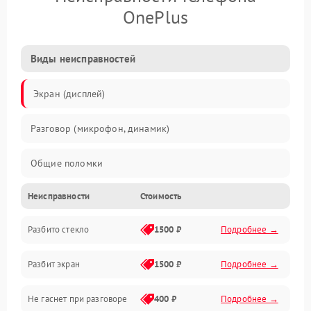
OnePlus
Виды неисправностей
Экран (дисплей)
Разговор (микрофон, динамик)
Общие поломки
Неисправности
Стоимость
Проблемы связи
Разбито стекло
1500 ₽
Подробнее →
Камеры
Разбит экран
1500 ₽
Подробнее →
Проблемы с дисплеем и сенсором
Не гаснет при разговоре
400 ₽
Подробнее →
Зарядка