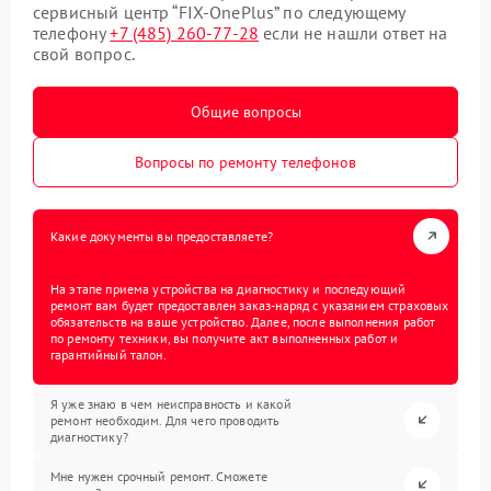
сервисный центр “FIX-OnePlus” по следующему
телефону
+7 (485) 260-77-28
если не нашли ответ на
свой вопрос.
Общие вопросы
Вопросы по ремонту телефонов
Какие документы вы предоставляете?
На этапе приема устройства на диагностику и последующий
ремонт вам будет предоставлен заказ-наряд с указанием страховых
обязательств на ваше устройство. Далее, после выполнения работ
по ремонту техники, вы получите акт выполненных работ и
гарантийный талон.
Я уже знаю в чем неисправность и какой
ремонт необходим. Для чего проводить
диагностику?
Мне нужен срочный ремонт. Сможете