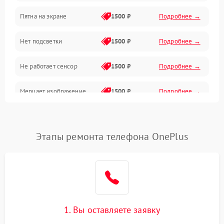
Пятна на экране
1500 ₽
Подробнее →
Проблемы с питанием, зарядкой и аккумулятором
Нет подсветки
1500 ₽
Подробнее →
Проблемы с работой системы, корпусом и другие
Не работает сенсор
1500 ₽
Подробнее →
Мерцает изображение
1500 ₽
Подробнее →
Не работает 3D Touch
2400 ₽
Подробнее →
Этапы ремонта телефона OnePlus
Не работает Face ID
4000 ₽
Подробнее →
1. Вы оставляете заявку