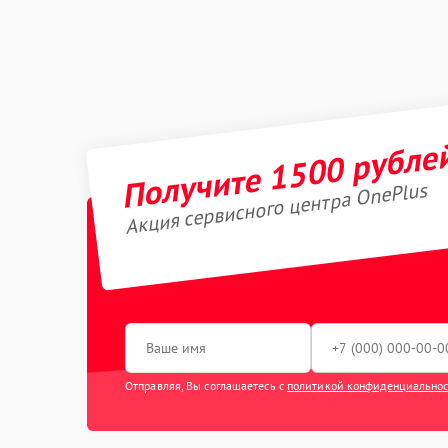
Получите 1500 рубле
Акция сервисного центра OnePlus
Отправляя, Вы соглашаетесь с
политикой конфиденциально