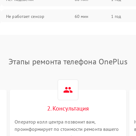
Не работает сенсор
60 мин
1 год
Мерцает изображение
60 мин
1 год
Не работает 3D Touch
60 мин
1 год
Этапы ремонта телефона OnePlus
Не работает Face ID
60 мин
1 год
2. Консультация
Оператор колл центра позвонит вам,
проинформирует по стоимости ремонта вашего