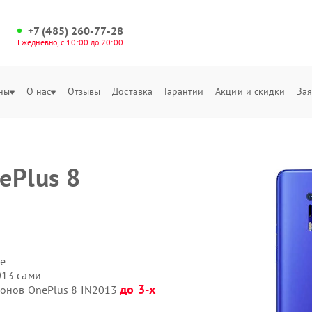
+7 (485) 260-77-28
Ежедневно, с 10:00 до 20:00
ны
О нас
Отзывы
Доставка
Гарантии
Акции и скидки
Зая
ePlus 8
е
013 сами
до 3-х
фонов OnePlus 8 IN2013