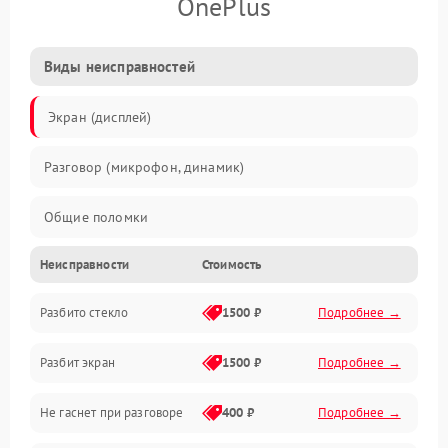
OnePlus
Виды неисправностей
Экран (дисплей)
Разговор (микрофон, динамик)
Общие поломки
Неисправности
Стоимость
Проблемы связи
Разбито стекло
1500 ₽
Подробнее →
Камеры
Разбит экран
1500 ₽
Подробнее →
Проблемы с дисплеем и сенсором
Не гаснет при разговоре
400 ₽
Подробнее →
Зарядка