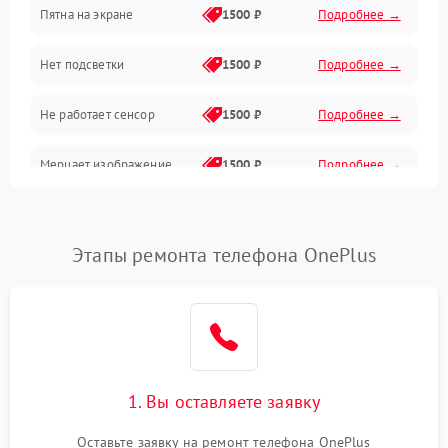
Пятна на экране
1500 ₽
Подробнее →
Проблемы с питанием, зарядкой и аккумулятором
Нет подсветки
1500 ₽
Подробнее →
Проблемы с работой системы, корпусом и другие
Не работает сенсор
1500 ₽
Подробнее →
Мерцает изображение
1500 ₽
Подробнее →
Не работает 3D Touch
2400 ₽
Подробнее →
Этапы ремонта телефона OnePlus
Не работает Face ID
4000 ₽
Подробнее →
1. Вы оставляете заявку
Оставьте заявку на ремонт телефона OnePlus