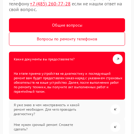
телефону
+7 (485) 260-77-28
если не нашли ответ на
свой вопрос.
Общие вопросы
Вопросы по ремонту телефонов
Какие документы вы предоставляете?
На этапе приема устройства на диагностику и последующий
ремонт вам будет предоставлен заказ-наряд с указанием страховых
обязательств на ваше устройство. Далее, после выполнения работ
по ремонту техники, вы получите акт выполненных работ и
гарантийный талон.
Я уже знаю в чем неисправность и какой
ремонт необходим. Для чего проводить
диагностику?
Мне нужен срочный ремонт. Сможете
сделать?